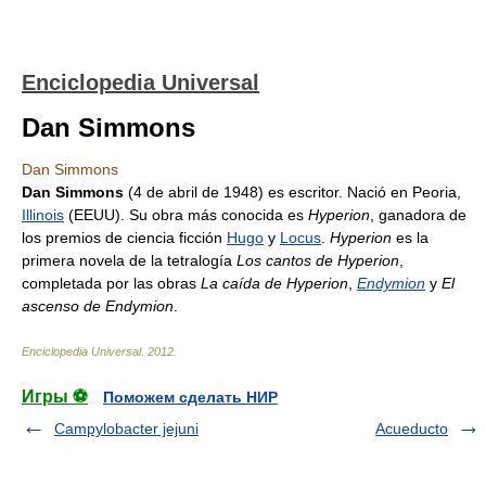
Enciclopedia Universal
Dan Simmons
Dan Simmons
Dan Simmons
(4 de abril de 1948) es escritor. Nació en Peoria,
Illinois
(EEUU). Su obra más conocida es
Hyperion
, ganadora de
los premios de ciencia ficción
Hugo
y
Locus
.
Hyperion
es la
primera novela de la tetralogía
Los cantos de Hyperion
,
completada por las obras
La caída de Hyperion
,
Endymion
y
El
ascenso de Endymion
.
Enciclopedia Universal
.
2012
.
Игры ⚽
Поможем сделать НИР
Campylobacter jejuni
Acueducto