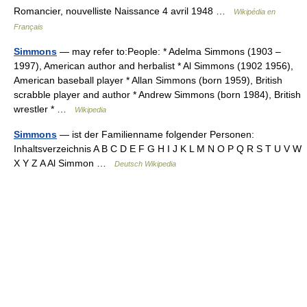
Romancier, nouvelliste Naissance 4 avril 1948 …
Wikipédia en
Français
Simmons
— may refer to:People: * Adelma Simmons (1903 –
1997), American author and herbalist * Al Simmons (1902 1956),
American baseball player * Allan Simmons (born 1959), British
scrabble player and author * Andrew Simmons (born 1984), British
wrestler * …
Wikipedia
Simmons
— ist der Familienname folgender Personen:
Inhaltsverzeichnis A B C D E F G H I J K L M N O P Q R S T U V W
X Y Z A Al Simmon …
Deutsch Wikipedia