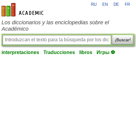
RU
EN
DE
FR
es-academic.com
Los diccionarios y las enciclopedias sobre el
Académico
¡Buscar!
interpretaciones
Traducciones
libros
Игры ⚽